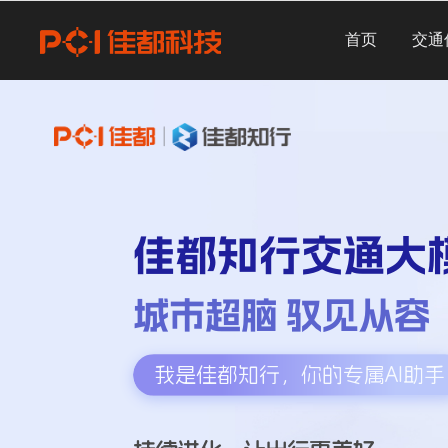
首页
交通
持续进化，让出行更美好
定向调优，让模型更懂行
即问即答，让人才更专精
佳都知行交通大模
高效协作，让决策更明智
城市超脑 驭见从容
延伸智慧，让思考更深入
我是佳都知行，你的专属AI助手
持续进化，让出行更美好