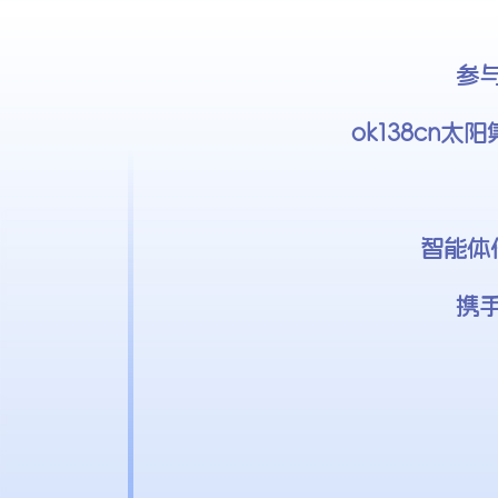
参
ok138cn
智能体
携