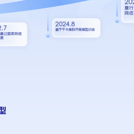
202
慧行
网信
2024.8
2.7
基于千卡集群开展模型训练
通过国家网信
案
型